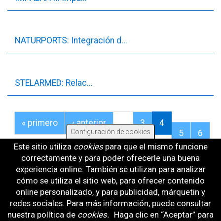
NATURPORTS: Integración d...
STELARMED: Relac...
« primero
‹ anterior
…
3
4
Configuración de cookies
5
6
Este sitio utiliza
cookies
para que el mismo funcione
…
siguiente ›
última »
correctamente y para poder ofrecerle una buena
experiencia online. También se utilizan para analizar
cómo se utiliza el sitio web, para ofrecer contenido
online personalizado, y para publicidad, márquetin y
redes sociales. Para más información, puede consultar
BOLETÍN PROGRAMA PLEAMAR
nuestra política de
cookies
.
Haga clic en “Aceptar” para