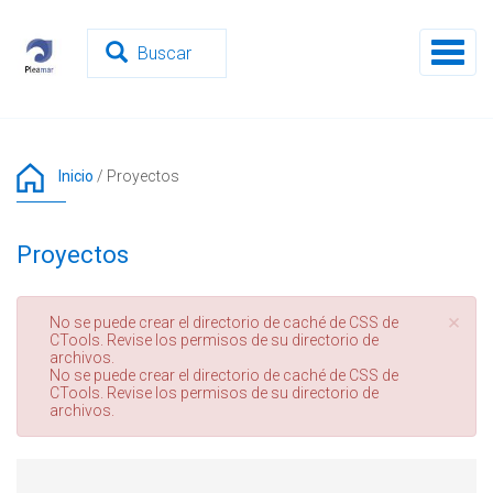
Pasar
al
Toggl
contenido
naviga
principal
Inicio
/
Proyectos
Proyectos
×
Mensaje
No se puede crear el directorio de caché de CSS de
CTools. Revise los permisos de su directorio de
de
archivos.
error
No se puede crear el directorio de caché de CSS de
CTools. Revise los permisos de su directorio de
archivos.