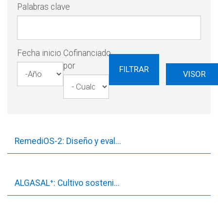
Palabras clave
Fecha inicio
Cofinanciado
por
FILTRAR
VISOR
Año
Fecha
inicio
RemediOS-2: Diseño y eval...
ALGASAL⁺: Cultivo sosteni...