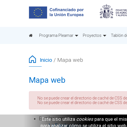
Pasar
al
contenido
principal
Programa Pleamar
Proyectos
Tablón d
Inicio
/
Mapa web
Mapa web
Mensaje
No se puede crear el directorio de caché de CSS de
No se puede crear el directorio de caché de CSS de
de
error
Empleamar:
Este sitio utiliza
cookies
para que el mis
La Fundación Biodiversidad
.
para analizar cómo se utiliza el sitio we