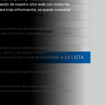
tando de nuestro sitio web con todas las
ra más información, se puede consultar
Organización
s preferencias de privacidad, iniciar sesión en el
Introduce tu email
 pero, en hacerlo, se podrían ver afectados tanto
 web y a los propietarios de aplicaciones a
b, _utmc y _utmz) para recopilar información e
mación sobre las cookies de Google Analytics e
antes puedan seguirnos en dichas redes y en la
onsentimiento del usuario ante el uso de las
que a los primeros no se les muestre información