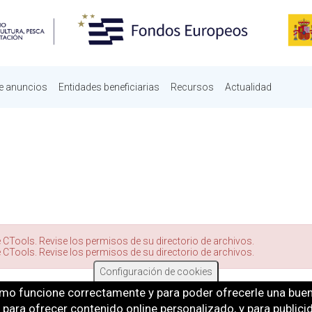
e anuncios
Entidades beneficiarias
Recursos
Actualidad
 CTools. Revise los permisos de su directorio de archivos.
 CTools. Revise los permisos de su directorio de archivos.
Configuración de cookies
mo funcione correctamente y para poder ofrecerle una buena
b, para ofrecer contenido online personalizado, y para public