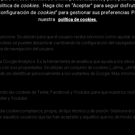
lítica de
cookies
.
Haga clic en “Aceptar” para seguir disfru
“Configuración de
cookies
” para gestionar sus preferencias
Pa
s y resultados)
.
nuestra
política de cookies.
uncione. Se utilizan para que el usuario reciba servicios como ajustar su
s cookies se pueden desactivar cambiando la configuración del navegador
ia de navegación del usuario
a Google Analytics. Es la herramienta de analítica que ayuda a los sitios
n con sus propiedades. Se utilizan un conjunto de cookies (_utma, _utm
 web sin identificar personalmente a los visitantes de Google. Más infor
ndo las cookies de Twiter, Facebook y Youtube, para que nuestros visit
iter y Youtube.
 cookie-compliance, propia, de tipo técnico y de sesión. Gestiona el c
dar aquellos usuarios que las han aceptado y aquellos que no, de modo 