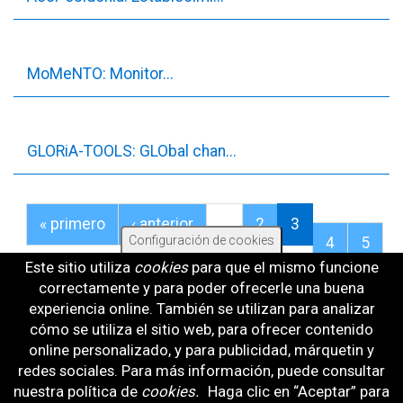
MoMeNTO: Monitor...
GLORiA-TOOLS: GLObal chan...
« primero
‹ anterior
…
2
3
Configuración de cookies
4
5
Este sitio utiliza
cookies
para que el mismo funcione
…
siguiente ›
última »
correctamente y para poder ofrecerle una buena
experiencia online. También se utilizan para analizar
cómo se utiliza el sitio web, para ofrecer contenido
online personalizado, y para publicidad, márquetin y
redes sociales. Para más información, puede consultar
BOLETÍN PROGRAMA PLEAMAR
nuestra política de
cookies
.
Haga clic en “Aceptar” para