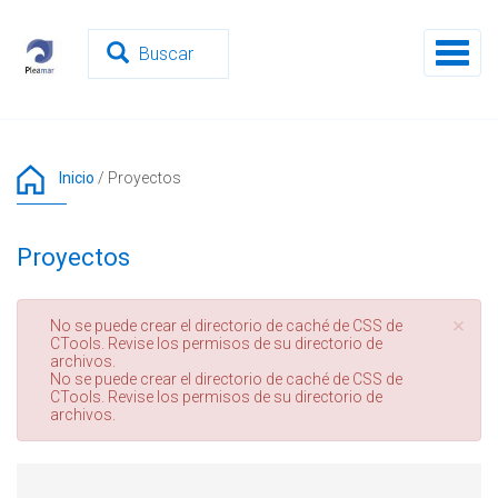
Pasar
al
Toggl
contenido
naviga
principal
Inicio
/
Proyectos
Proyectos
×
Mensaje
No se puede crear el directorio de caché de CSS de
CTools. Revise los permisos de su directorio de
de
archivos.
error
No se puede crear el directorio de caché de CSS de
CTools. Revise los permisos de su directorio de
archivos.