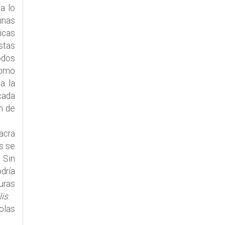
a lo
binas
icas
stas
odos
como
a la
cada
n de
acra
s se
 Sin
odría
uras
lis
.
olas