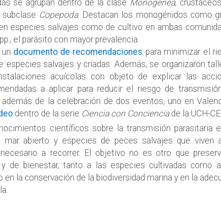
adas se agrupan dentro de la clase
Monogenea
, crustáceo
a subclase
Copepoda
. Destacan los monogénidos como g
o en especies salvajes como de cultivo en ambas comunid
pp., el parásito con mayor prevalencia.
e un
documento de recomendaciones
para minimizar el ri
 especies salvajes y criadas. Además, se organizaron tall
instalaciones acuícolas con objeto de explicar las acci
mendadas a aplicar para reducir el riesgo de transmisió
a, además de la celebración de dos eventos, uno en Valenc
ídeo
dentro de la serie
Ciencia con Conciencia
de la UCH-CE
ocimientos científicos sobre la transmisión parasitaria e
n mar abierto y especies de peces salvajes que viven 
cesario a recorrer. El objetivo no es otro que preserv
a y de bienestar, tanto a las especies cultivadas como a
o en la conservación de la biodiversidad marina y en la ade
la.