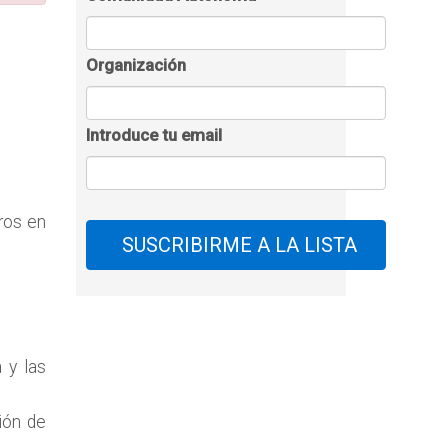
Organización
Introduce tu email
ros en
 y las
sión de