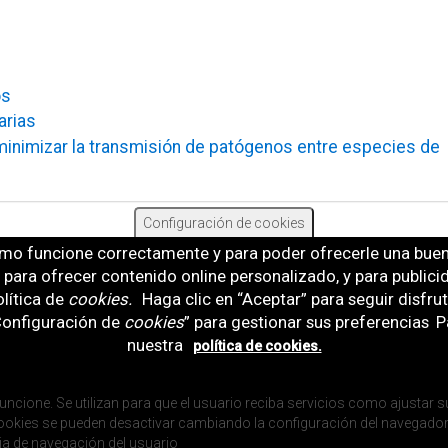
os
arias
imizar la transmisión de patógenos entre especies de
Configuración de cookies
mo funcione correctamente y para poder ofrecerle una buena
b, para ofrecer contenido online personalizado, y para public
lítica de
cookies
.
Haga clic en “Aceptar” para seguir disfru
“Configuración de
cookies
” para gestionar sus preferencias
Pa
nuestra
política de cookies.
uncione. Se utilizan para que el usuario reciba servicios como ajustar su
s cookies se pueden desactivar cambiando la configuración del navegador
ia de navegación del usuario