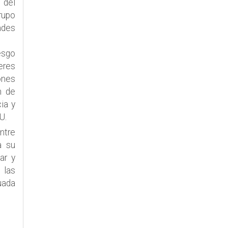
s del
rupo
ades
esgo
eres
ones
n de
ia y
U.
ntre
a su
ar y
 las
cuada