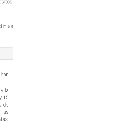
ásitos.
tintas
 han
y la
y 15
s de
 las
tas,