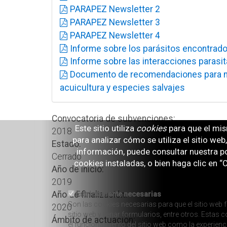
PARAPEZ Newsletter 2
PARAPEZ Newsletter 3
PARAPEZ Newsletter 4
Informe sobre los parásitos encontrad
Informe sobre las interacciones parasit
Documento de recomendaciones para min
acuicultura y especies salvajes
Convocatoria de subvenciones:
Este sitio utiliza
cookies
para que el mis
2018
para analizar cómo se utiliza el sitio we
Estado:
información, puede consultar nuestra po
Cerrado
cookies instaladas, o bien haga clic en 
Año de inicio:
2019
Año de finalización:
Estrictamente necesarias
Son las cookies necesarias para que el sitio web f
2020
sitio web y llenar formularios, entre otros. Esta
Ámbito de actuación:
el funcionamiento del sitio web como la experienc