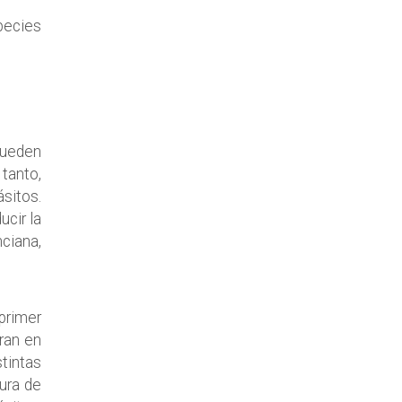
pecies
pueden
tanto,
sitos.
ucir la
ciana,
 primer
tran en
tintas
tura de