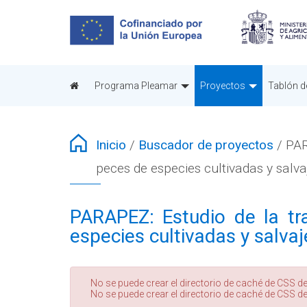
Pasar
al
contenido
principal
Programa Pleamar
Proyectos
Tablón d
Inicio
/
Buscador de proyectos
/
PAR
peces de especies cultivadas y salva
PARAPEZ: Estudio de la tr
especies cultivadas y salvaj
Mensaje
No se puede crear el directorio de caché de CSS de
No se puede crear el directorio de caché de CSS de
de