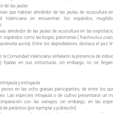
r de las jaulas:
ivas que habitan alrededor de las jaulas de acuicultura en
 Valenciana se encuentran: los espáridos, mugílid
s.
vas alrededor de las jaulas de acuicultura en las explotaci
n: espáridos como las bogas, palometas (
Trachinotus ovat
ardinella aurita
). Entre los depredadores, destaca el pez li
de la Comunidad Valenciana señalaron la presencia de indivi
s
) fijadas en sus estructuras, sin embargo, no se llegar
ntrajaula y extrajaula:
peces en las ocho granjas participantes, de entre los qu
tes. Las especies intrajaula o de cultivo presentaron un m
omparación con las salvajes; sin embargo, en las espe
d de parásitos (por ejemplar y población).