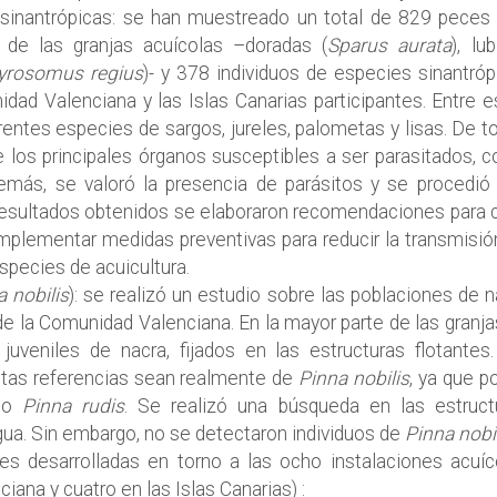
 sinantrópicas: se han muestreado un total de 829 peces 
 de las granjas acuícolas –doradas (
Sparus aurata
), lu
yrosomus regius
)- y 378 individuos de especies sinantróp
dad Valenciana y las Islas Canarias participantes. Entre e
erentes especies de sargos, jureles, palometas y lisas. De t
 los principales órganos susceptibles a ser parasitados, 
demás, se valoró la presencia de parásitos y se procedió 
 resultados obtenidos se elaboraron recomendaciones para 
 implementar medidas preventivas para reducir la transmisió
species de acuicultura.
a nobilis
): se realizó un estudio sobre las poblaciones de n
 de la Comunidad Valenciana. En la mayor parte de las granja
uveniles de nacra, fijados en las estructuras flotantes.
tas referencias sean realmente de
Pinna nobilis
, ya que p
omo
Pinna rudis
. Se realizó una búsqueda en las estruct
agua. Sin embargo, no se detectaron individuos de
Pinna nobi
s desarrolladas en torno a las ocho instalaciones acuíc
iana y cuatro en las Islas Canarias) :