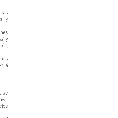
 las
os y
ones
us
) y
món,
duos
on a
e se
ayor
cies