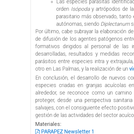
Las especies parásitas identific
orden
Isópoda
y artrópodos de l
parasitario más observado, tant
autónomas, siendo
Diplectanum
s
Por último, cabe subrayar la elaboración d
de difusión de los agentes patógenos entre
formativos dirigidos al personal de las 
desarrolladas, resultados y medidas reco
parásitos entre especies intra y extrajaul
otro en Las Palmas, y la realización de un
v
En conclusión, el desarrollo de nuevos con
especies criadas en granjas acuícolas e
alrededor, se reconoce como un camino ne
proteger, desde una perspectiva sanitari
salvajes, con el consiguiente efecto positiv
gestión de las actividades del sector acuíco
Materiales:
PARAPEZ Newsletter 1