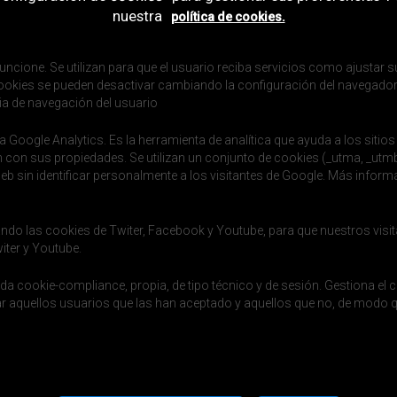
nuestra
política de cookies.
uncione. Se utilizan para que el usuario reciba servicios como ajustar su
s cookies se pueden desactivar cambiando la configuración del navegador
ia de navegación del usuario
a Google Analytics. Es la herramienta de analítica que ayuda a los sitios
n con sus propiedades. Se utilizan un conjunto de cookies (_utma, _utm
 web sin identificar personalmente a los visitantes de Google. Más infor
ndo las cookies de Twiter, Facebook y Youtube, para que nuestros visit
iter y Youtube.
Verde de la Diputación de Barcelona
 cookie-compliance, propia, de tipo técnico y de sesión. Gestiona el c
a Sostenible de la Generalitat de Catalunya
dar aquellos usuarios que las han aceptado y aquellos que no, de modo 