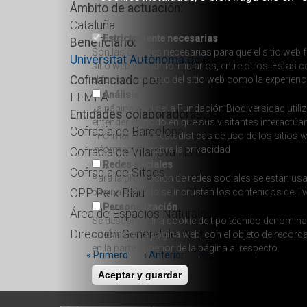
Ámbito de actuación:
Cataluña
Estrictamente necesarias
Beneficiario:
Son las cookies necesarias para que el sitio web f
Universitat Autònoma de Barcelona
sitio web y llenar formularios, entre otros. Esta
Cofinanciado por:
el funcionamiento del sitio web como la experienc
Análisis
FEMPA
La página web de la Fundación Biodiversidad utiliz
Entidades colaboradoras:
entender el modo en que sus visitantes interactúa
Cofradía de Barcelona
informar de las estadísticas de uso de los sitios
información sobre la privacidad
Cofradía de Vilanova i la Geltrú
Redes sociales
Cofradía de Sitges
Para la promoción de redes sociales se están usa
OPP Peix Blau
página de inicio se incrustan los contenidos de Tw
Personalización
Área de Espacios Naturales e Infraestructura 
Se descarga una cookie de tipo técnico denominada
Dirección General de Política Marítima y Pesc
cookies en la página web, con el objeto de recor
en la parte superior de la página al respecto.
« Primero
‹ Anterior
Siguiente ›
Último »
Aceptar y guardar