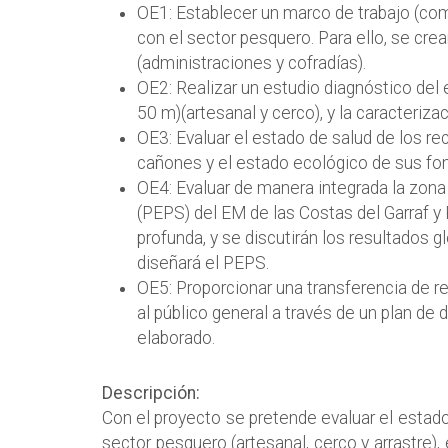
OE1: Establecer un marco de trabajo (comi
con el sector pesquero. Para ello, se cre
(administraciones y cofradías).
OE2: Realizar un estudio diagnóstico del 
50 m)(artesanal y cerco), y la caracterizac
OE3: Evaluar el estado de salud de los re
cañones y el estado ecológico de sus fo
OE4: Evaluar de manera integrada la zona 
(PEPS) del EM de las Costas del Garraf y P
profunda, y se discutirán los resultados g
diseñará el PEPS.
OE5: Proporcionar una transferencia de re
al público general a través de un plan de 
elaborado.
Descripción:
Con el proyecto se pretende evaluar el estado
sector pesquero (artesanal, cerco y arrastre),