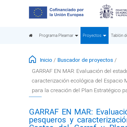
Pasar
al
contenido
principal
Programa Pleamar
Proyectos
Tablón d
Inicio
/
Buscador de proyectos
/
GARRAF EN MAR: Evaluación del estado 
caracterización ecológica del Espacio M
para la creación del Plan Estratégico p
GARRAF EN MAR: Evaluación
pesqueros y caracterizaci