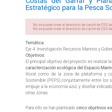
Costas del Garraf y Plana
Estratégico para la Pesca S
Mensaje
No se puede crear el directorio de caché de CSS de
No se puede crear el directorio de caché de CSS de
de
error
Temática:
Eje 4. Investigación Recursos Marinos y Gobe
Objetivos:
El principal objetivo del proyecto es realizar la
caracterización ecológica del Espacio Marino
litoral como de la zona de plataforma y ca
Sostenible (PEPS) conjuntamente entre los se
empuje a la economía azul, y diseñar indicado
otras zonas.
Para ello se han planteado
cinco objetivos e