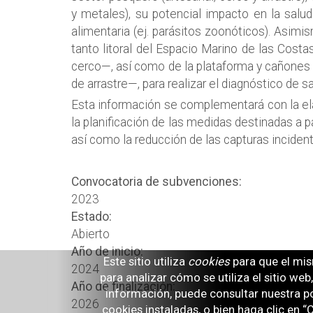
y metales), su potencial impacto en la salud
alimentaria (ej. parásitos zoonóticos). Asimis
tanto litoral del Espacio Marino de las Costa
cerco—, así como de la plataforma y cañones 
de arrastre—, para realizar el diagnóstico de 
Esta información se complementará con la ela
la planificación de las medidas destinadas a p
así como la reducción de las capturas inciden
Convocatoria de subvenciones:
2023
Estado:
Abierto
Año de inicio:
Este sitio utiliza
cookies
para que el mis
2024
para analizar cómo se utiliza el sitio we
Año de finalización:
información, puede consultar nuestra po
2026
cookies instaladas, o bien haga clic en 