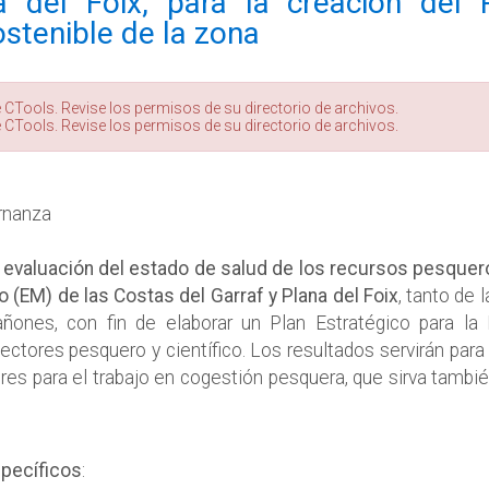
 del Foix, para la creación del 
ostenible de la zona
 CTools. Revise los permisos de su directorio de archivos.
 CTools. Revise los permisos de su directorio de archivos.
rnanza
evaluación del estado de salud de los recursos pesquero
 (EM) de las Costas del Garraf y Plana del Foix
, tanto de 
ñones, con fin de elaborar un Plan Estratégico para la
ctores pesquero y científico. Los resultados servirán para 
res para el trabajo en cogestión pesquera, que sirva tambi
specíficos
: