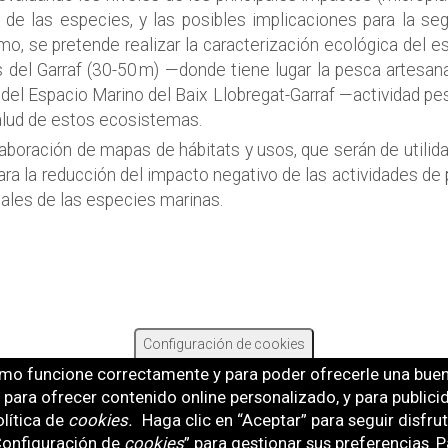
 de las especies, y las posibles implicaciones para la seg
mo, se pretende realizar la caracterización ecológica del e
s del Garraf (30-50 m) —donde tiene lugar la pesca artesan
del Espacio Marino del Baix Llobregat-Garraf —actividad pe
salud de estos ecosistemas.
boración de mapas de hábitats y usos, que serán de utilida
ara la reducción del impacto negativo de las actividades de
tales de las especies marinas.
Configuración de cookies
mo funcione correctamente y para poder ofrecerle una buena
b, para ofrecer contenido online personalizado, y para public
lítica de
cookies
.
Haga clic en “Aceptar” para seguir disfru
“Configuración de
cookies
” para gestionar sus preferencias
Pa