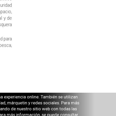
uridad
spacio,
al y de
squera
d para
 pesca,
 experiencia online. También se utilizan
idad, márquetin y redes sociales. Para más
tando de nuestro sitio web con todas las
ra más información, se puede consultar