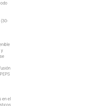
 codo
 (30-
enible
 y
 se
fusión
l PEPS
s en el
ásticos