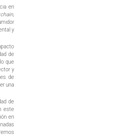
ncia en
kchain
,
umidor
ntal y
mpacto
dad de
lo que
ector y
tes de
jer una
dad de
n este
ión en
onadas
dremos