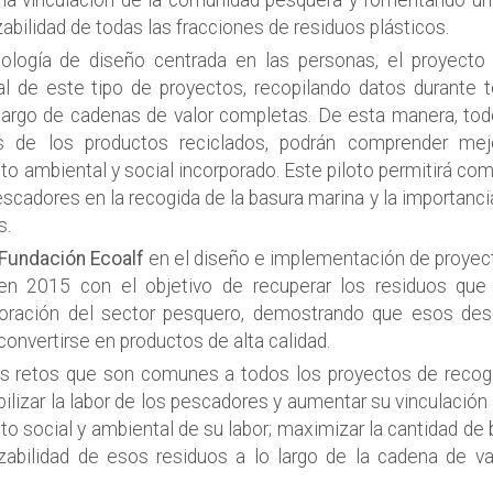
 la vinculación de la comunidad pesquera y fomentando un
zabilidad de todas las fracciones de residuos plásticos.
ología de diseño centrada en las personas, el proyecto
l de este tipo de proyectos, recopilando datos durante t
 largo de cadenas de valor completas. De esta manera, tod
es de los productos reciclados, podrán comprender mej
to ambiental y social incorporado. Este piloto permitirá co
scadores en la recogida de la basura marina y la importanci
s.
Fundación Ecoalf
en el diseño e implementación de proyec
en 2015 con el objetivo de recuperar los residuos que
boración del sector pesquero, demostrando que esos de
convertirse en productos de alta calidad.
ios retos que son comunes a todos los proyectos de recog
ilizar la labor de los pescadores y aumentar su vinculación
to social y ambiental de su labor; maximizar la cantidad de
azabilidad de esos residuos a lo largo de la cadena de va