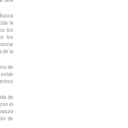
a tasa
 busca
oda la
os los
or los
municar
a de la
tos de
 están
sechos
ida de
 con el
 basura
lor de