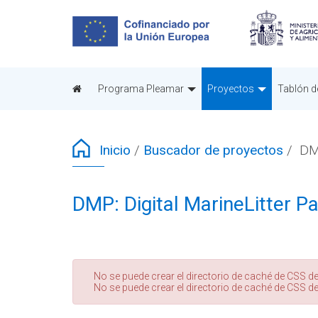
Pasar
al
contenido
principal
Programa Pleamar
Proyectos
Tablón d
Inicio
/
Buscador de proyectos
/
DMP
DMP: Digital MarineLitter P
Mensaje
No se puede crear el directorio de caché de CSS de
No se puede crear el directorio de caché de CSS de
de
error