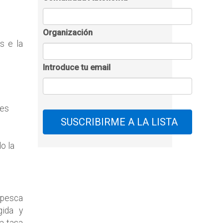
Organización
s e la
Introduce tu email
les
o la
 pesca
gida y