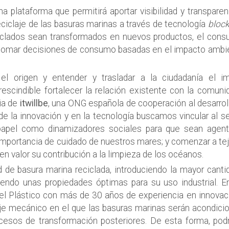
a plataforma que permitirá aportar visibilidad y transpare
ciclaje de las basuras marinas a través de tecnología
bloc
iclados sean transformados en nuevos productos, el cons
y tomar decisiones de consumo basadas en el impacto ambie
el origen y entender y trasladar a la ciudadanía el i
escindible fortalecer la relación existente con la comuni
cia de
itwillbe
, una ONG española de cooperación al desarrol
de la innovación y en la tecnología buscamos vincular al s
 papel como dinamizadores sociales para que sean agen
 importancia de cuidado de nuestros mares; y comenzar a te
n valor su contribución a la limpieza de los océanos.
 de basura marina reciclada, introduciendo la mayor canti
iendo unas propiedades óptimas para su uso industrial. E
 del Plástico con más de 30 años de experiencia en innovac
aje mecánico en el que las basuras marinas serán acondici
rocesos de transformación posteriores. De esta forma, po