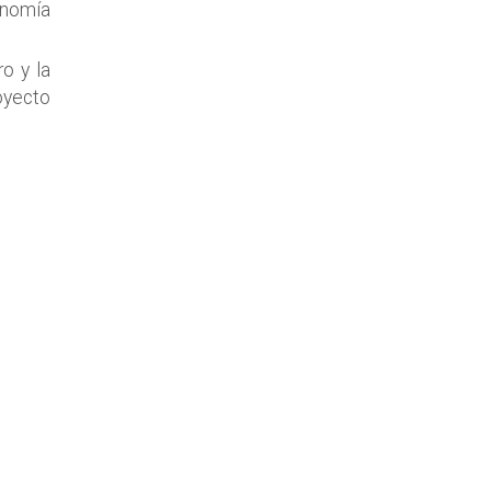
conomía
o y la
royecto